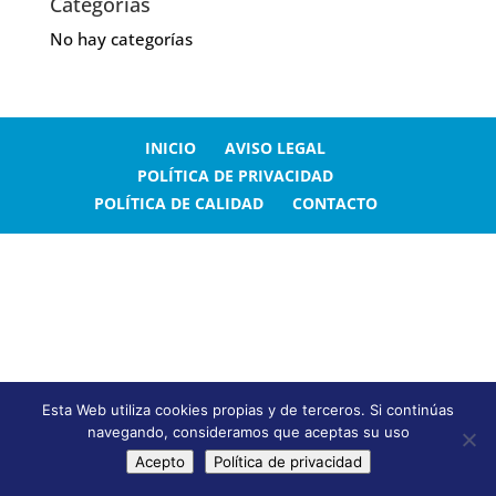
Categorías
No hay categorías
INICIO
AVISO LEGAL
POLÍTICA DE PRIVACIDAD
POLÍTICA DE CALIDAD
CONTACTO
Esta Web utiliza cookies propias y de terceros. Si continúas
navegando, consideramos que aceptas su uso
Acepto
Política de privacidad
¡Llámanos ahora!